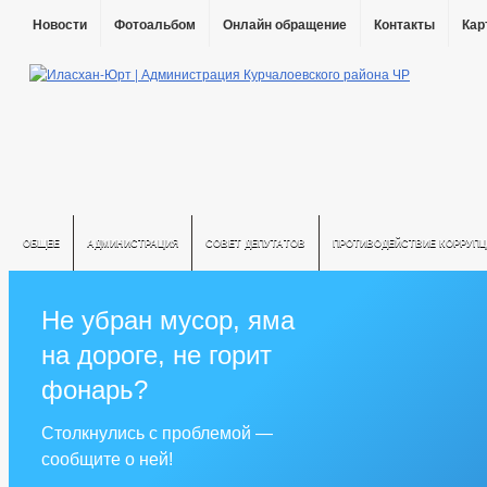
Новости
Фотоальбом
Онлайн обращение
Контакты
Кар
ОБЩЕЕ
АДМИНИСТРАЦИЯ
СОВЕТ ДЕПУТАТОВ
ПРОТИВОДЕЙСТВИЕ КОРРУПЦ
Не убран мусор, яма
на дороге, не горит
фонарь?
Столкнулись с проблемой —
сообщите о ней!