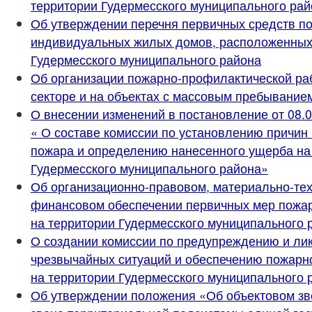
территории Гудермесского муниципального рай
Об утверждении перечня первичных средств п
индивидуальных жилых домов, расположенных
Гудермесского муниципального района
Об организации пожарно-профилактической ра
секторе и на объектах с массовым пребывани
О внесении изменений в постановление от 08.0
« О составе комиссии по установлению причин
пожара и определению нанесенного ущерба на
Гудермесского муниципального района»
Об организационно-правовом, материально-те
финансовом обеспечении первичных мер пожар
на территории Гудермесского муниципального 
О создании комиссии по предупреждению и ли
чрезвычайных ситуаций и обеспечению пожарн
на территории Гудермесского муниципального 
Об утверждении положения «Об объектовом зв