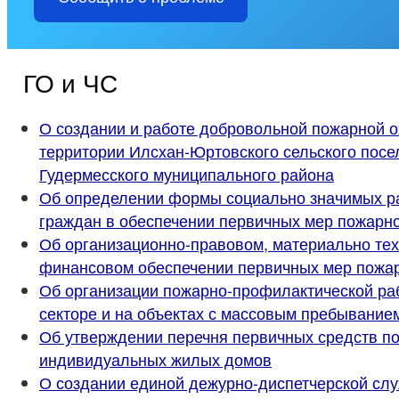
ГО и ЧС
О создании и работе добровольной пожарной 
территории Илсхан-Юртовского сельского посе
Гудермесского муниципального района
Об определении формы социально значимых ра
граждан в обеспечении первичных мер пожарно
Об организационно-правовом, материально тех
финансовом обеспечении первичных мер пожар
Об организации пожарно-профилактической ра
секторе и на объектах с массовым пребывани
Об утверждении перечня первичных средств п
индивидуальных жилых домов
О создании единой дежурно-диспетчерской сл