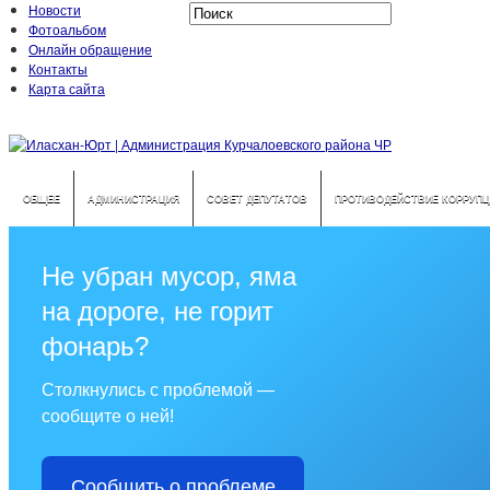
Новости
Фотоальбом
Онлайн обращение
Контакты
Карта сайта
ОБЩЕЕ
АДМИНИСТРАЦИЯ
СОВЕТ ДЕПУТАТОВ
ПРОТИВОДЕЙСТВИЕ КОРРУПЦ
Не убран мусор, яма
на дороге, не горит
фонарь?
Столкнулись с проблемой —
сообщите о ней!
Сообщить о проблеме