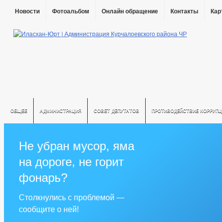
Новости
Фотоальбом
Онлайн обращение
Контакты
Кар
ОБЩЕЕ
АДМИНИСТРАЦИЯ
СОВЕТ ДЕПУТАТОВ
ПРОТИВОДЕЙСТВИЕ КОРРУПЦ
Не убран мусор, яма
на дороге, не горит
фонарь?
Столкнулись с проблемой —
сообщите о ней!