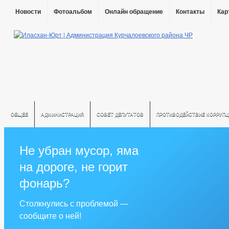
Новости
Фотоальбом
Онлайн обращение
Контакты
Кар
ОБЩЕЕ
АДМИНИСТРАЦИЯ
СОВЕТ ДЕПУТАТОВ
ПРОТИВОДЕЙСТВИЕ КОРРУПЦ
Не убран мусор, яма
на дороге, не горит
фонарь?
Столкнулись с проблемой —
сообщите о ней!