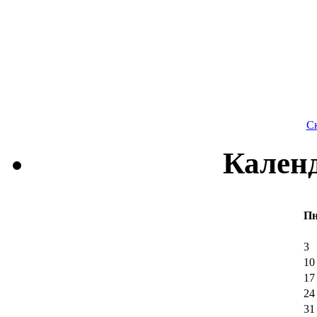
Ск
Кален
П
3
10
17
24
31