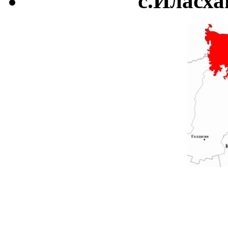
с.Иласха