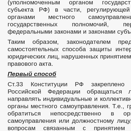
(уполномоченным органом государс
Рабочая группа АНК
субъекта РФ) в части, регулирующей
Комиссия по соблюдению требований к служебному поведению и 
_
органами местного самоуправле
Тексты официальных выступлений и заявлений
государственных полномочий, п
Целевые программы
Закупка товаров, работ и услуг
федеральными законами и законами субъ
Информация о результатах проверок
ГО и ЧС
Таким образом, законодателем пре
_
самостоятельных способа защиты инте
Совет депутатов
юридических лиц, нарушенных принятием
Депутаты
Заседания Совета депутатов
правового акта.
Структура, полномочия, задачи и функции
_
Первый способ
Противодействие коррупции
НПА
Ст.33 Конституции РФ закреплено 
Иные акты в сфере противодействия коррупции
Российской Федерации обращаться 
Нормативно-правовая база по борьбе с коррупцией
направлять индивидуальные и коллектив
Антикоррупционная экспертиза
Методические материалы
органы местного самоуправления. Т.е., 
Формы документов, связанных с противодействием коррупции, для з
обратиться непосредственно в ор
Сведения о доходах, расходах, об имуществе и обязательствах имущ
Комиссия по соблюдению требований к служебному поведению и уре
самоуправления или должностному лицу,
Обратная связь для сообщений о фактах коррупции
вопросам связанным с принятием м
_