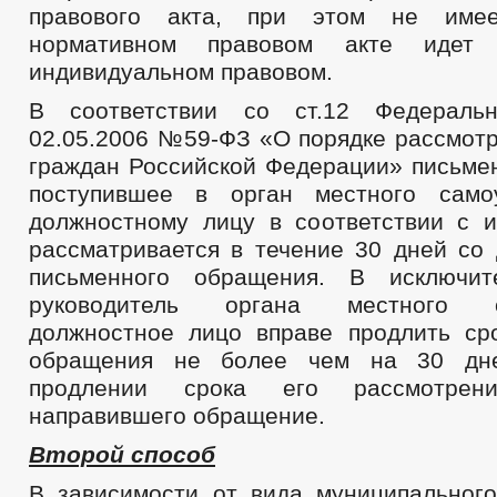
правового акта, при этом не имее
Правовые акты
Устав
нормативном правовом акте иде
Решения
индивидуальном правовом.
Модельные акты
Муниципальные правовые акты
В соответствии со ст.12 Федераль
Порядок обжалования муниципальных актов
02.05.2006 №59-ФЗ «О порядке рассмот
Проекты к обсуждению
Проекты Решений
граждан Российской Федерации» письме
Проекты Постановлений
поступившее в орган местного само
Порядок обжалования НПА
Распоряжения администрации
должностному лицу в соответствии с и
Постановления администрации
рассматривается в течение 30 дней со 
Административные регламенты
письменного обращения. В исключит
Федеральные законы
Публичные слушания
руководитель органа местного са
_
должностное лицо вправе продлить ср
Бюджет
Бюджет по годам
обращения не более чем на 30 дне
Отчет об исполнении бюджета
продлении срока его рассмотрени
_
направившего обращение.
Муниципальные услуги
Муниципальные услуги
Второй способ
Нормативно-правовые акты
Стандарты муниципальных услуг
В зависимости от вида муниципального
_