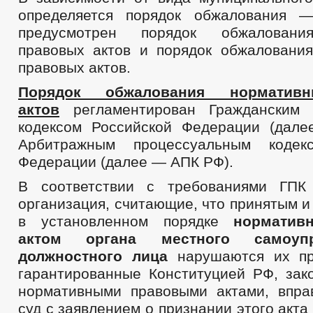
Прием граждан
определяется порядок обжалования —
Обращение к главе
предусмотрен порядок обжаловани
График приема граждан
правовых актов и порядок обжаловани
Обзоры обращений граждан
Форма обращений и заявлений
правовых актов.
Порядок рассмотрения обращений
Регламент рассмотрения обращений
Порядок обжалования норматив
актов
регламентирован Гражданским 
кодексом Российской Федерации (дал
Арбитражным процессуальным кодек
Федерации (далее — АПК РФ).
В соответствии с требованиями ГПК
организация, считающие, что принятым 
в установленном порядке
норматив
актом органа местного самоуп
должностного лица
нарушаются их пр
гарантированные Конституцией РФ, зак
нормативными правовыми актами, впра
суд с заявлением о признании этого акт