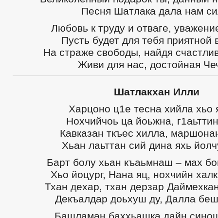
Песня Шатлака дала нам си
Любовь к труду и отваге, уважени
Пусть будет для тебя приятной 
На страже свободы, найдя счастлив
Живи для нас, достойная Че
Шатлакхан Илли
Харцоно ц1е тесна хийла хьо 
Нохчийчоь ца йоьжна, г1аьттин
Кавказан ткъес хилла, маршонан
Хьан лаьттан сий дина яхь йолч
Барт болу хьан къаьмнаш – мах бо
Хьо йоцург, Нана яц, нохчийн халк
Тхан дехар, тхан дерзар Даймехкан
Декъалдар доьхуш ду, Далла беш
Башламан баххьашка дайн синош