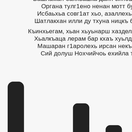
Органа тулг1ено ненан мотт б
Исбаьхьа совг1ат хьо, азаллехь
Шатлакхан илли ду тхуна ницкъ 
Къинхьегам, хьан хьуьнарш хазде
Хьалкъаца лерам бар кхаъ хуьлд
Машаран г1аролехь ирсан некъ
Сий долуш Нохчийчоь ехийла 