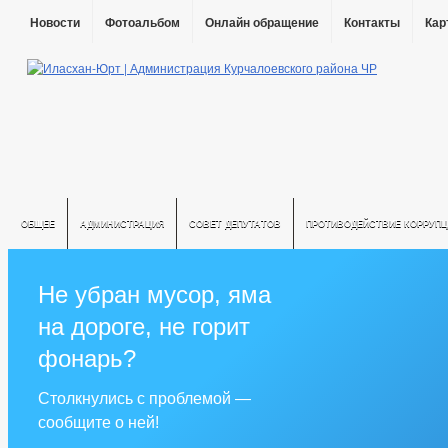
Новости
Фотоальбом
Онлайн обращение
Контакты
Кар
ОБЩЕЕ
АДМИНИСТРАЦИЯ
СОВЕТ ДЕПУТАТОВ
ПРОТИВОДЕЙСТВИЕ КОРРУПЦ
Не убран мусор, яма
на дороге, не горит
фонарь?
Столкнулись с проблемой —
сообщите о ней!