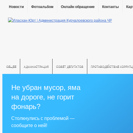
Новости
Фотоальбом
Онлайн обращение
Контакты
Кар
ОБЩЕЕ
АДМИНИСТРАЦИЯ
СОВЕТ ДЕПУТАТОВ
ПРОТИВОДЕЙСТВИЕ КОРРУПЦ
Не убран мусор, яма
на дороге, не горит
фонарь?
Столкнулись с проблемой —
сообщите о ней!