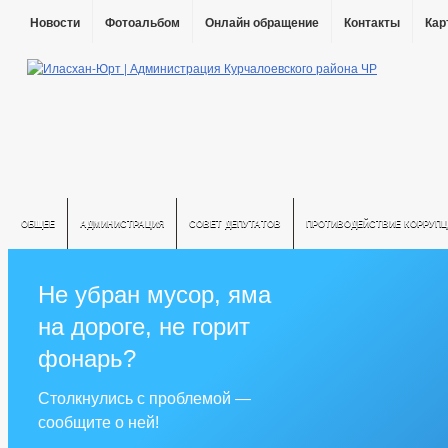
Новости
Фотоальбом
Онлайн обращение
Контакты
Кар
ОБЩЕЕ
АДМИНИСТРАЦИЯ
СОВЕТ ДЕПУТАТОВ
ПРОТИВОДЕЙСТВИЕ КОРРУПЦ
Не убран мусор, яма
на дороге, не горит
фонарь?
Столкнулись с проблемой —
сообщите о ней!