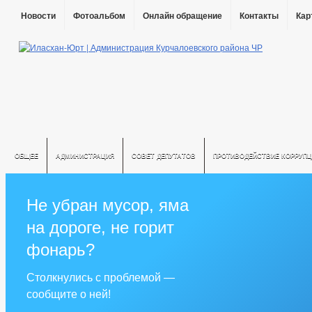
Новости
Фотоальбом
Онлайн обращение
Контакты
Кар
ОБЩЕЕ
АДМИНИСТРАЦИЯ
СОВЕТ ДЕПУТАТОВ
ПРОТИВОДЕЙСТВИЕ КОРРУПЦ
Не убран мусор, яма
на дороге, не горит
фонарь?
Столкнулись с проблемой —
сообщите о ней!