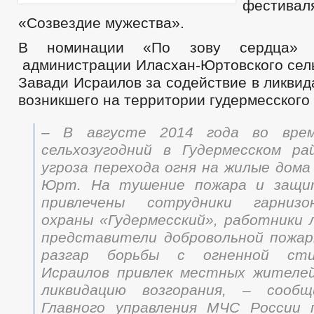
фестива
«Созвездие мужества».
В номинации «По зову сердца» 
администрации Иласхан-Юртовского сель
Завади Исраилов за содействие в ликвид
возникшего на территории гудермесского
– В августе 2014 года во врем
сельхозугодний в Гудермесском ра
угроза перехода огня на жилые дома
Юрт. На тушение пожара и защи
привлечены сотрудники гарниз
охраны «Гудермесский», работники 
представители добровольной пожар
разгар борьбы с огненной сти
Исраилов привлек местных жителей
ликвидацию возгорания, – сообщ
Главного управления МЧС России 