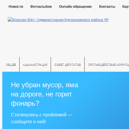
Новости
Фотоальбом
Онлайн обращение
Контакты
Кар
ОБЩЕЕ
АДМИНИСТРАЦИЯ
СОВЕТ ДЕПУТАТОВ
ПРОТИВОДЕЙСТВИЕ КОРРУПЦ
Не убран мусор, яма
на дороге, не горит
фонарь?
Столкнулись с проблемой —
сообщите о ней!