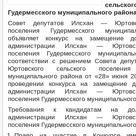
сельско
Гудермесского муниципального район
Совет депутатов Илсхан — Юртовск
поселения Гудермесского муниципа
объявляет конкурс на замещение д
администрации Илсхан — Юртовск
поселения Гудермесского муниципал
соответствии с решением Совета деп
Юртовского сельского поселения 
муниципального района от «28» июня 2
проведении конкурса на замещение д
администрации Илсхан — Юртовск
поселения Гудермесского муниципального
Требования к кандидатам на до
администрации Илсхан — Юртовск
поселения Гудермесского муниципального
Право на участие в Конкурсе им