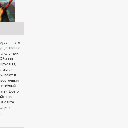
ирусы — это
мущественно
ых случаях
 Обычно
вирусами,
 вызывая
 бывают и
евосточный
и тяжёлый
rs). Все о
айте на
а сайте
ация о
9.