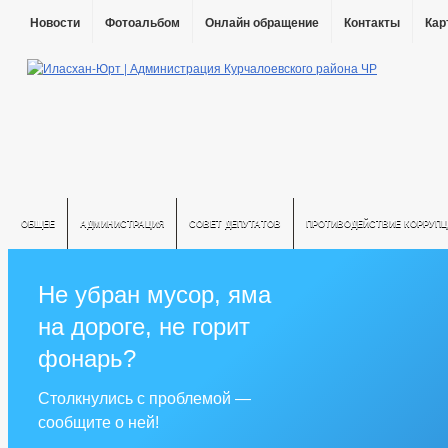
Новости
Фотоальбом
Онлайн обращение
Контакты
Кар
ОБЩЕЕ
АДМИНИСТРАЦИЯ
СОВЕТ ДЕПУТАТОВ
ПРОТИВОДЕЙСТВИЕ КОРРУПЦ
Не убран мусор, яма
на дороге, не горит
фонарь?
Столкнулись с проблемой —
сообщите о ней!