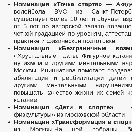
Номинация «Точка старта»
— Акаде
волейбола BVC из Санкт-Петерб
существует более 10 лет и обучает вз
от 5 лет по авторской запатентованн
четкой градацией по уровням, аттестац
практике и физической подготовке.
Номинация «Безграничные возмо
«Хрустальные пазлы. Фигурное катани
аутизмом и другими ментальными на
Москвы. Инициатива помогает создава
абилитации и реабилитации детей 
другими ментальными нарушения
повышать качество жизни их семей ч
катание.
Номинация «Дети в спорте»
— «Л
физкультуры» из Московской области;
Номинация «Трансформация в спорт
из Москвы.На ней собраны бе