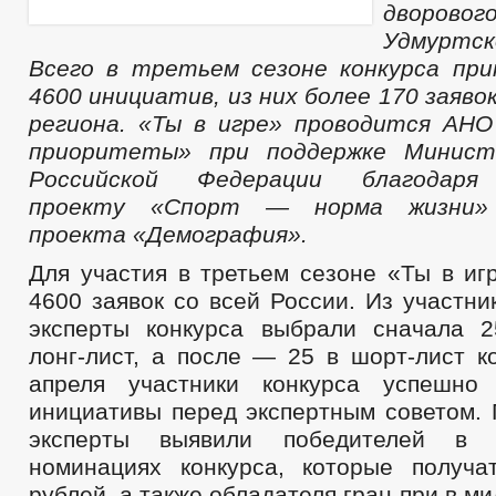
дворово
Удмуртск
Всего в третьем сезоне конкурса пр
4600 инициатив, из ни
х более 170 заяво
региона. «Ты в игре» проводится АН
приоритеты» при поддержке Минист
Российской Федерации благодаря
проекту «Спорт — норма жизни» 
проекта «Демография».
Для участия в третьем сезоне «Ты в иг
4600 заявок со всей России. Из участн
эксперты конкурса выбрали сначала 
лонг-лист, а после — 25 в шорт-лист к
апреля участники конкурса успешно
инициативы перед экспертным советом. 
эксперты выявили победителей в 
номинациях конкурса, которые получ
рублей, а также обладателя гран-при в м