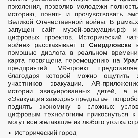
поколения, позволив молодежи полность
историю, понять и прочувствовать эм
Великой Отечественной войны. В рамка
запущен сайт музей-эвакуации.рф 
цифровых проектов. Исторический ча
войне» рассказывает о
Свердловске
в
помощью диалога в реальном времени
карта посвящена перемещению на
Ура
предприятий. VR-проект представля
благодаря которой можно ощутить 
участников эвакуации. AR-приложен
истории эвакуированных детей, а н
«Эвакуация заводов» предлагает попробо
поднять экономику в сложных услов
цифровым технологиям прикоснуться к
могут все желающие из любого уголка ст
Исторический город