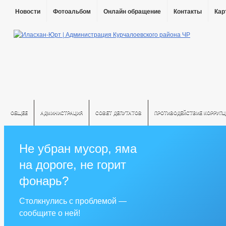
Новости
Фотоальбом
Онлайн обращение
Контакты
Кар
ОБЩЕЕ
АДМИНИСТРАЦИЯ
СОВЕТ ДЕПУТАТОВ
ПРОТИВОДЕЙСТВИЕ КОРРУПЦ
Не убран мусор, яма
на дороге, не горит
фонарь?
Столкнулись с проблемой —
сообщите о ней!