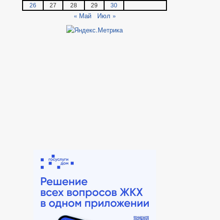
26
27
28
29
30
« Май
Июл »