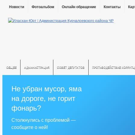
Новости
Фотоальбом
Онлайн обращение
Контакты
Кар
ОБЩЕЕ
АДМИНИСТРАЦИЯ
СОВЕТ ДЕПУТАТОВ
ПРОТИВОДЕЙСТВИЕ КОРРУПЦ
Не убран мусор, яма
на дороге, не горит
фонарь?
Столкнулись с проблемой —
сообщите о ней!