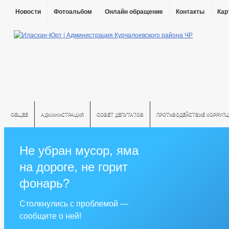
Новости
Фотоальбом
Онлайн обращение
Контакты
Кар
ОБЩЕЕ
АДМИНИСТРАЦИЯ
СОВЕТ ДЕПУТАТОВ
ПРОТИВОДЕЙСТВИЕ КОРРУПЦ
Не убран мусор, яма
на дороге, не горит
фонарь?
Столкнулись с проблемой —
сообщите о ней!