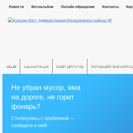
Новости
Фотоальбом
Онлайн обращение
Контакты
Кар
ОБЩЕЕ
АДМИНИСТРАЦИЯ
СОВЕТ ДЕПУТАТОВ
ПРОТИВОДЕЙСТВИЕ КОРРУПЦ
Не убран мусор, яма
на дороге, не горит
фонарь?
Столкнулись с проблемой —
сообщите о ней!