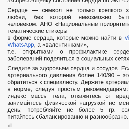
экспресс-оценку состояния сердца по ЭКГ-с
Сердце — символ не только крепкого з
любви, без которой невозможно быт
человеком. АНО «Национальные приоритет
тематические стикеры
в форме сердца, которые можно найти в
V
WhatsApp
, а «валентинками»,
т.е. открытками о профилактике сердеч
заболеваний поделиться в социальных сетях
Следите за здоровьем сердца и сосудов. Е
артериального давления более 140/90 – эт
обратиться к специалисту. Держите артери
в норме, следуя простым рекомендациям:
индекс массы тела; откажитесь от вред
занимайтесь физической нагрузкой не ме
день; потребляйте не более 5 гр. со
питайтесь сбалансированно и разнообразно.