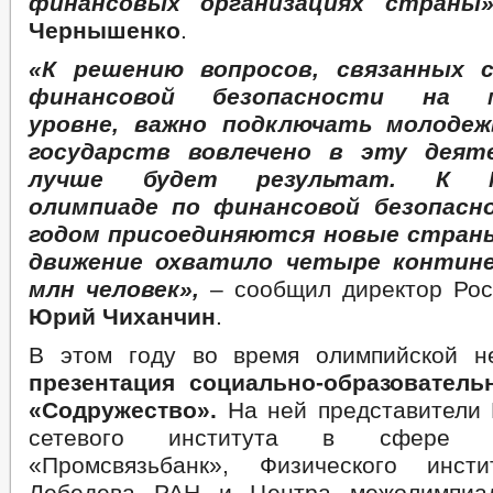
финансовых организациях страны»
Чернышенко
.
«К решению вопросов, связанных с
финансовой безопасности на м
уровне, важно подключать молодеж
государств вовлечено в эту деят
лучше будет результат. К Ме
олимпиаде по финансовой безопасн
годом присоединяются новые стран
движение охватило четыре контине
млн человек»,
– сообщил директор Рос
Юрий Чиханчин
.
В этом году во время олимпийской н
презентация социально-образовател
«Содружество».
На ней представители
сетевого института в сфере 
«Промсвязьбанк», Физического инст
Лебедева РАН и Центра межолимпиад