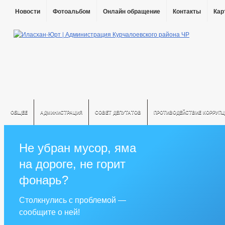
Новости
Фотоальбом
Онлайн обращение
Контакты
Кар
ОБЩЕЕ
АДМИНИСТРАЦИЯ
СОВЕТ ДЕПУТАТОВ
ПРОТИВОДЕЙСТВИЕ КОРРУПЦ
Не убран мусор, яма
на дороге, не горит
фонарь?
Столкнулись с проблемой —
сообщите о ней!