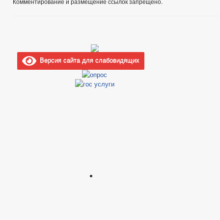
Комментирование и размещение ссылок запрещено.
ПРАВОВЫЕ АКТЫ
ПОРЯДОК ОБЖАЛОВАНИЯ МУНИЦИПАЛЬНЫХ АК
ПОРЯДОК ОБЖАЛОВАНИЯ НПА
РАСПОРЯЖЕНИЯ АДМИНИС
АДМИНИСТРАТИВНЫЕ РЕГЛАМЕНТЫ
ФЕДЕРАЛЬНЫЕ ЗАКО
БЮДЖЕТ ПО ГОДАМ
Версия сайта для слабовидящих
БЮДЖЕТ
ОТЧЕТ ОБ ИСПОЛНЕНИИ БЮДЖЕТА
_
МУНИЦИПАЛЬНЫЕ УСЛУГИ
НОРМА
МУНИЦИПАЛЬНЫЕ УСЛУГИ
СТАНДАРТЫ МУНИЦИПАЛЬНЫХ УСЛУГ
ОБРАЩЕНИЕ К ГЛАВЕ
ГРАФИК ПРИЕМА Г
ПРИЕМ ГРАЖДАН
ФОРМА ОБРАЩЕНИЙ И ЗАЯВЛЕНИЙ
ПОРЯ
РЕГЛАМЕНТ РАССМОТРЕНИЯ ОБРАЩЕНИЙ