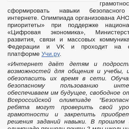
грам
сформировать навыки безопасног
интернете. Олимпиада организована АН
приоритеты» при поддержке национа
«Цифровая экономика», Министерс
развития, связи и массовых коммуник
Федерации и VK и проходит на об
платформе
Учи.ру
.
«Интернет даёт детям и подрост
возможностей для общения и учебы, 
обезопасить их время в сети. Обуч
безопасному пользованию инт
обеспечиваем им будущее, свободное от
Всероссийской олимпиаде “Безопас
ребята могут проверить свой уро
грамотности и закрепить приобре
решения заданий навыки. В прошлом 
олимпиаде приняли почти 2 млн школьни