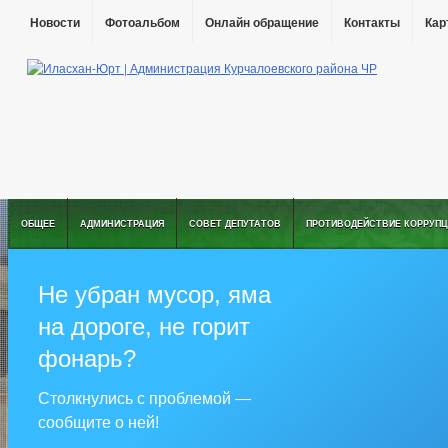
Новости
Фотоальбом
Онлайн обращение
Контакты
Кар
ОБЩЕЕ
АДМИНИСТРАЦИЯ
СОВЕТ ДЕПУТАТОВ
ПРОТИВОДЕЙСТВИЕ КОРРУПЦ
Не убран мусор, яма
на дороге, не горит
фонарь?
Столкнулись с проблемой —
сообщите о ней!