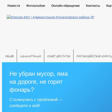
Новости
Фотоальбом
Онлайн обращение
Контакты
Кар
ОБЩЕЕ
АДМИНИСТРАЦИЯ
СОВЕТ ДЕПУТАТОВ
ПРОТИВОДЕЙСТВИЕ КОРРУПЦ
Не убран мусор, яма
на дороге, не горит
фонарь?
Столкнулись с проблемой —
сообщите о ней!