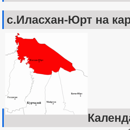
с.Иласхан-Юрт на ка
Календ