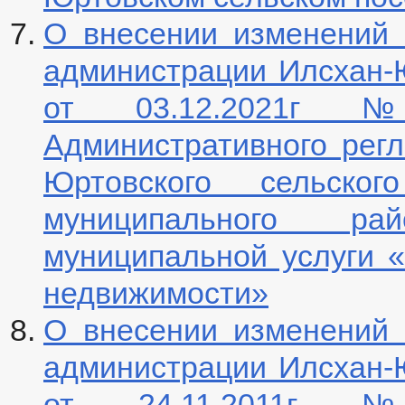
Муниципальные услуги
О внесении изменений 
Нормативно-правовые акты
Стандарты муниципальных услуг
_
администрации Илсхан-Ю
Прием граждан
Обращение к главе
от 03.12.2021г 
График приема граждан
Обзоры обращений граждан
Административного рег
Форма обращений и заявлений
Порядок рассмотрения обращений
Регламент рассмотрения обращений
Юртовского сельског
муниципального р
муниципальной услуги 
недвижимости»
О внесении изменений 
администрации Илсхан-Ю
от 24.11.2011г 