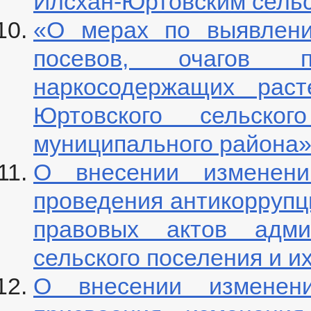
Илсхан-Юртовским сель
«О мерах по выявлени
посевов, очагов пр
наркосодержащих раст
Юртовского сельског
муниципального района
О внесении изменен
проведения антикоррупц
правовых актов админ
сельского поселения и и
О внесении изменен