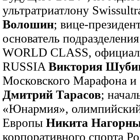
ультратриатлону Swissult
Волошин
; вице-президен
основатель подразделения
WORLD CLASS, официал
RUSSIA
Виктория Шуби
Московского Марафона и 
Дмитрий Тарасов
; нача
«Юнармия», олимпийский
Европы
Никита Нагорн
корпоративного спорта Р