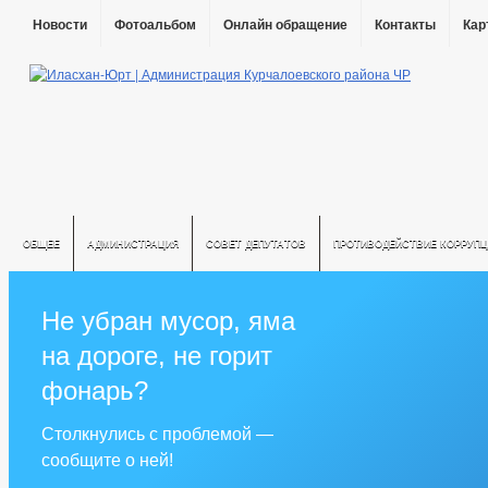
Новости
Фотоальбом
Онлайн обращение
Контакты
Кар
ОБЩЕЕ
АДМИНИСТРАЦИЯ
СОВЕТ ДЕПУТАТОВ
ПРОТИВОДЕЙСТВИЕ КОРРУПЦ
Не убран мусор, яма
на дороге, не горит
фонарь?
Столкнулись с проблемой —
сообщите о ней!