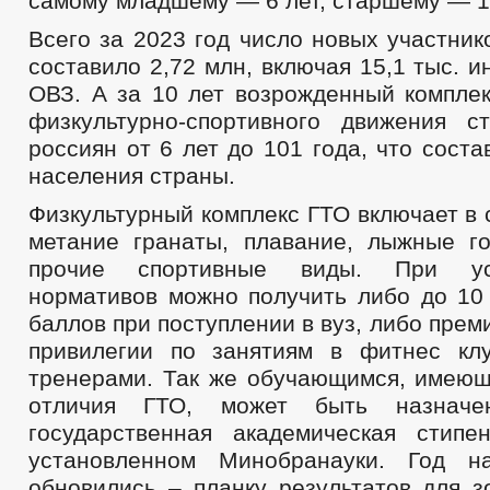
самому младшему — 6 лет, старшему — 1
Всего за 2023 год число новых участни
составило 2,72 млн, включая 15,1 тыс. и
ОВЗ. А за 10 лет возрожденный комплек
физкультурно-спортивного движения 
россиян от 6 лет до 101 года, что сост
населения страны.
Физкультурный комплекс ГТО включает в с
метание гранаты, плавание, лыжные го
прочие спортивные виды. При у
нормативов можно получить либо до 10
баллов при поступлении в вуз, либо прем
привилегии по занятиям в фитнес кл
тренерами. Так же обучающимся, имеющ
отличия ГТО, может быть назначе
государственная академическая стипе
установленном Минобранауки. Год н
обновились – планку результатов для з