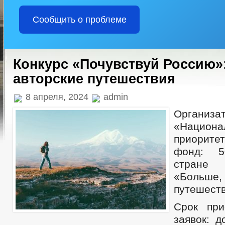
Сообщить о проблеме
Конкурс «Почувствуй Россию»
авторские путешествия
8 апреля, 2024
admin
Органи
«Национа
приорит
фонд: 5
стране 
«Бол
путешеств
Срок при
заявок: до