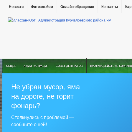
Новости
Фотоальбом
Онлайн обращение
Контакты
Кар
ОБЩЕЕ
АДМИНИСТРАЦИЯ
СОВЕТ ДЕПУТАТОВ
ПРОТИВОДЕЙСТВИЕ КОРРУПЦ
Не убран мусор, яма
на дороге, не горит
фонарь?
Столкнулись с проблемой —
сообщите о ней!