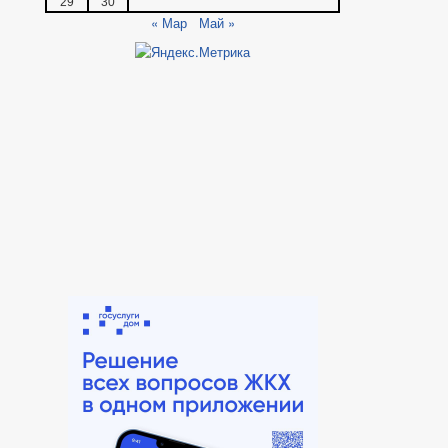
29
30
« Мар
Май »