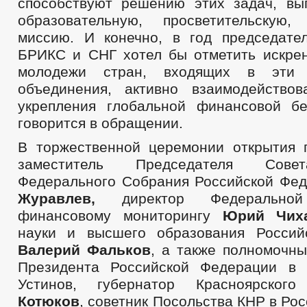
способствуют решению этих задач, в
образовательную, просветительскую,
миссию. И конечно, в год председате
БРИКС и СНГ хотел бы отметить искре
молодежи стран, входящих в эти 
объединения, активно взаимодейство
укрепления глобальной финансовой б
говорится в обращении.
В торжественной церемонии открытия 
заместитель Председателя Сове
Федерального Собрания Российской Фе
Журавлев,
директор Федеральн
финансовому мониторингу
Юрий Чих
науки и высшего образования Россий
Валерий Фальков
, а также полномочны
Президента Российской Федерации 
Устинов, губернатор Красноярско
Котюков
, советник Посольства КНР в Ро