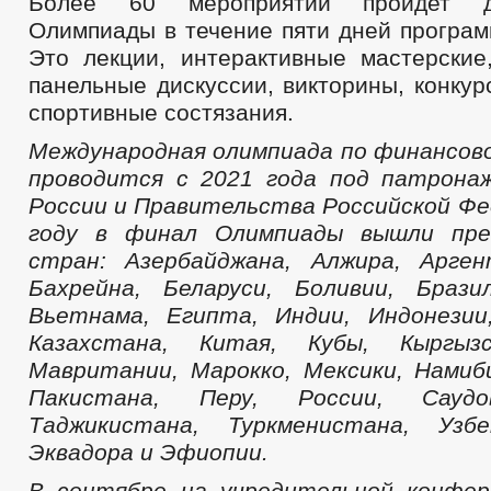
Более 60 мероприятий пройдет д
Олимпиады в течение пяти дней програм
Это лекции, интерактивные мастерские,
панельные дискуссии, викторины, конкур
спортивные состязания.
Международная олимпиада по финансов
проводится с 2021 года под патрона
России и Правительства Российской Фе
году в финал Олимпиады вышли пре
стран: Азербайджана, Алжира, Арген
Бахрейна, Беларуси, Боливии, Брази
Вьетнама, Египта, Индии, Индонезии
Казахстана, Китая, Кубы, Кыргызс
Мавритании, Марокко, Мексики, Намиб
Пакистана, Перу, России, Саудо
Таджикистана, Туркменистана, Узб
Эквадора и Эфиопии.
В сентябре на учредительной конфер