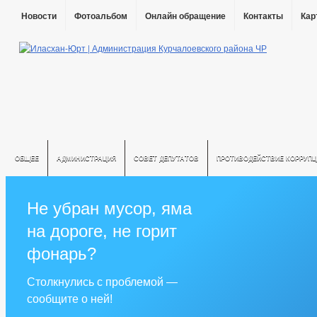
Новости
Фотоальбом
Онлайн обращение
Контакты
Кар
ОБЩЕЕ
АДМИНИСТРАЦИЯ
СОВЕТ ДЕПУТАТОВ
ПРОТИВОДЕЙСТВИЕ КОРРУПЦ
Не убран мусор, яма
на дороге, не горит
фонарь?
Столкнулись с проблемой —
сообщите о ней!