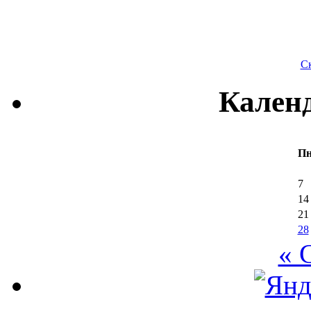
Ск
Кален
П
7
14
21
28
« 