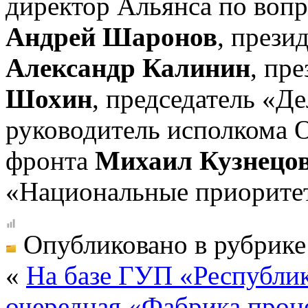
директор Альянса по вопр
Андрей Шаронов
, през
Александр Калинин
, пр
Шохин
, председатель «Д
руководитель исполкома 
фронта
Михаил Кузнецо
«Национальные приорит
Опубликовано в рубрик
«
На базе ГУП «Республи
очередная «Фабрика проц