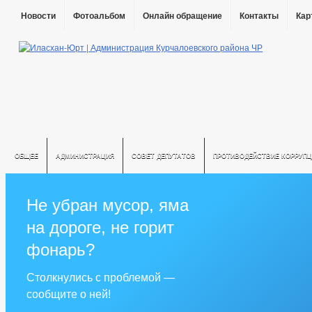
Новости
Фотоальбом
Онлайн обращение
Контакты
Кар
ОБЩЕЕ
АДМИНИСТРАЦИЯ
СОВЕТ ДЕПУТАТОВ
ПРОТИВОДЕЙСТВИЕ КОРРУПЦ
Не убран мусор, яма
на дороге, не горит
фонарь?
Столкнулись с проблемой —
сообщите о ней!