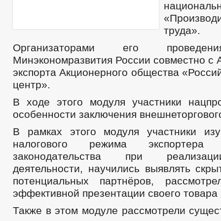
национал
ПРАВОВЫЕ АКТЫ
ПОРЯДОК ОБЖАЛОВАНИЯ МУНИЦИПАЛЬНЫХ АК
«Производи
труда».
ПОРЯДОК ОБЖАЛОВАНИЯ НПА
РАСПОРЯЖЕНИЯ АДМИНИС
АДМИНИСТРАТИВНЫЕ РЕГЛАМЕНТЫ
ФЕДЕРАЛЬНЫЕ ЗАКО
Организаторами его проведен
БЮДЖЕТ ПО ГОДАМ
Минэкономразвития России совместно с
БЮДЖЕТ
ОТЧЕТ ОБ ИСПОЛНЕНИИ БЮДЖЕТА
_
экспорта Акционерного общества «Росси
МУНИЦИПАЛЬНЫЕ УСЛУГИ
НОРМА
центр».
МУНИЦИПАЛЬНЫЕ УСЛУГИ
СТАНДАРТЫ МУНИЦИПАЛЬНЫХ УСЛУГ
В ходе этого модуля участники нацпр
ОБРАЩЕНИЕ К ГЛАВЕ
ГРАФИК ПРИЕМА Г
ПРИЕМ ГРАЖДАН
особенности заключения внешнеторгового
ФОРМА ОБРАЩЕНИЙ И ЗАЯВЛЕНИЙ
ПОРЯ
РЕГЛАМЕНТ РАССМОТРЕНИЯ ОБРАЩЕНИЙ
В рамках этого модуля участники из
налогового режима экспортера
законодательства при реализац
деятельности, научились выявлять скры
потенциальных партнёров, рассмотре
эффективной презентации своего товара 
Также в этом модуле рассмотрели сущес