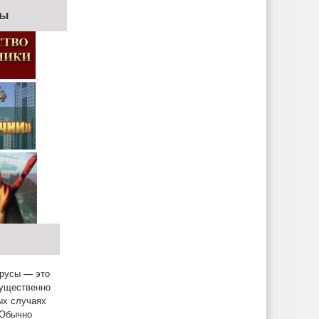
ры
ирусы — это
мущественно
ых случаях
 Обычно