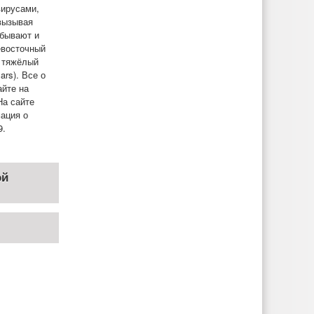
вирусами,
 вызывая
 бывают и
евосточный
и тяжёлый
rs). Все о
айте на
а сайте
ация о
9.
ой