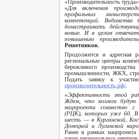
«Производительность труда»,
«
Для включения произво
профильных министерс
компетенций. Ведомства 
донастраивать действую
новые. И в целом отвечат
повышению производител
Решетников.
Продолжится и адресная р
региональные центры компе
бережливого производства
промышленности, ЖКХ, стро
Подать заявку к участ
производительность.рф/
.
«
Эффективность этой раб
Ждем, что коллеги будут 
нацпроекта совместно с 
(РЦК), которых уже 60. 
шесть — в Курганской, Кос
Донецкой и Луганской наро
Ранее в рамках нацпроекта
таких региональных центров.