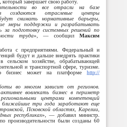
 который завершает свою работу.
дительности во все отрасли на базе
тв создаются отраслевые центры
будут снимать нормативные барьеры,
щие меры поддержки и разрабатывать
ь за подготовку системных решений по
ьности труда
», — сообщил
Максим
абота с предприятиями. Федеральный и
тенций будут и дальше внедрять практики
 в сельском хозяйстве, обрабатывающей
ительной и транспортной сфере, туризме.
ию бизнес может на платформе
http://
оты во многом зависит от регионов.
активнее вовлекать бизнес в периметр
региональными центрами компетенций
В ближайшие три года заработают еще
тромской, Псковской областях, Карелии,
дных республиках
», — добавил министр.
 по производительности были созданы 60