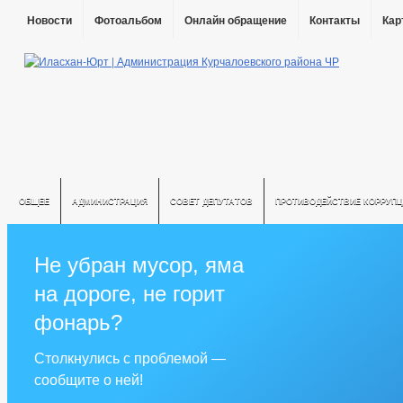
Новости
Фотоальбом
Онлайн обращение
Контакты
Кар
ОБЩЕЕ
АДМИНИСТРАЦИЯ
СОВЕТ ДЕПУТАТОВ
ПРОТИВОДЕЙСТВИЕ КОРРУПЦ
Не убран мусор, яма
на дороге, не горит
фонарь?
Столкнулись с проблемой —
сообщите о ней!