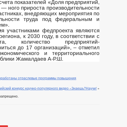
счета показателей «Доля предприятий,
 — ного прироста производительности
частниках, внедряющих мероприятия по
льности труда под федеральным и
ем».
я участниками федпроекта являются
егиона, к 2030 году, в соответствии с
та, количество предприятий-
читься до 17 организаций», – отметил
экономического и территориального
ублики Жамалдаев А-Р.Ш.
азработаны отраслевые программы повышения
ийский конкурс научно-популярного видео «Знаешь?Научи!
»
запрещено.