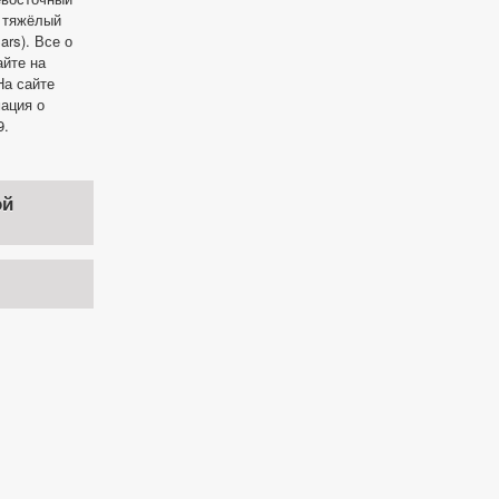
и тяжёлый
rs). Все о
айте на
а сайте
ация о
9.
ой