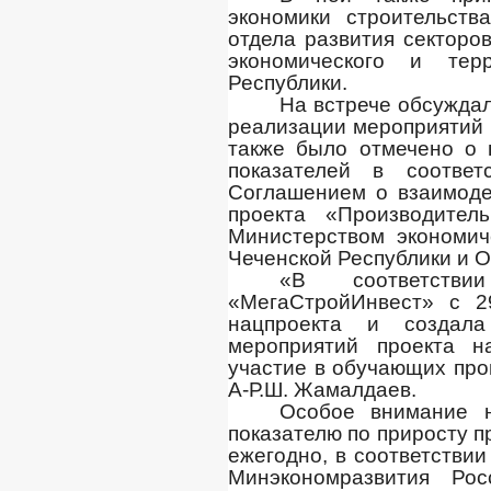
экономики строительст
отдела развития секторо
экономического и терр
Республики.
На встрече обсуждал
реализации мероприятий 
также было отмечено о 
показателей в соотве
Соглашением о взаимоде
проекта «Производител
Министерством экономич
Чеченской Республики и 
«В соответств
«МегаСтройИнвест» с 2
нацпроекта и создал
мероприятий проекта н
участие в обучающих прог
А-Р.Ш. Жамалдаев.
Особое внимание н
показателю по приросту 
ежегодно, в соответстви
Минэкономразвития Р