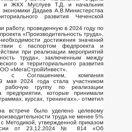
ва и ЖКХ Муслуев Т.Д. и начальник
в экономики Дадаев А.В.Министерства
иториального развития Чеченской
и работу, проведенную в 2024 году по
проекта «Производительность труда»,
необходимости достижения значений
тствии с паспортом федпроекта и
йствии при реализации мероприятий
ьность труда», заключенным между
еского и территориального развития
ООО «МегаСтройИнвест».
ии с Соглашением, компания
9 мая 2024 года стала участником
а рабочую группу по реализации
а предприятии, которые принимали
раммах, курсах, тренингах»,- отметил
а встрече было уделено целевому
производительности труда не менее 5%
и с Методикой, утвержденной приказом
оссии от 23.12.2024 № 814 «Об