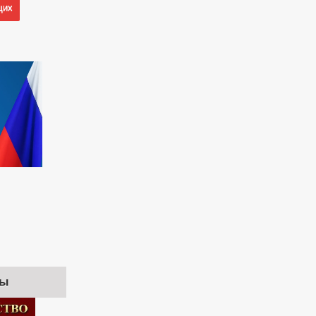
щих
ры