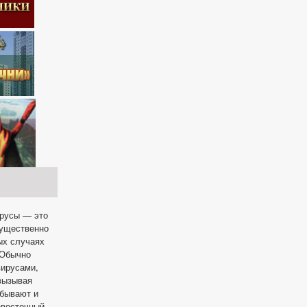
ирусы — это
мущественно
ых случаях
 Обычно
вирусами,
 вызывая
 бывают и
евосточный