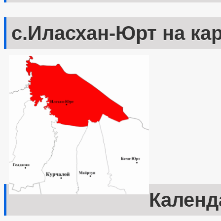
с.Иласхан-Юрт на ка
Календ