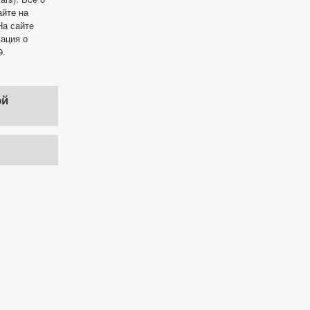
айте на
а сайте
ация о
9.
ой