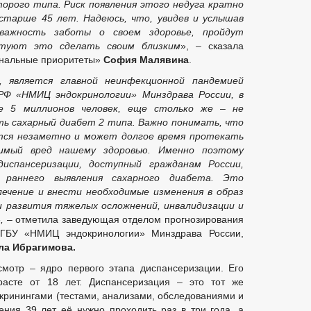
орого типа. Риск появления этого недуга кратно
старше 45 лет. Надеюсь, что, увидев и услышав
важность заботы о своем здоровье, пройдут
етуют это сделать своим близким
», – сказала
ональные приоритеты»
София Малявина
.
, является главной неинфекционной пандемией
РФ «НМИЦ эндокринологии» Минздрава России, в
 5 миллионов человек, еще столько же – не
сть
сахарный
диабет 2 типа. Важно понимать, что
тся незаметно и может долгое время протекать
вимый вред
нашему здоровью. Именно поэтому
диспансеризации, доступный гражданам России,
 раннего выявления сахарного диабета
. Это
лечение и внести необходимые изменения в образ
и развития тяжелых осложнений, инвалидизации и
»,
– отметила заведующая отделом прогнозирования
ГБУ «НМИЦ эндокринологии» Минздрава России,
а Ибрагимова.
мотр – ядро первого этапа диспансеризации. Его
асте от 18 лет. Диспансеризация – это тот же
кринингами (тестами, анализами, обследованиями и
ния 39 лет её нужно проходить раз в три года, а