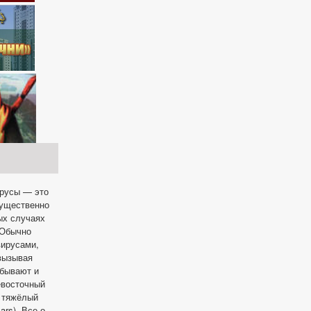
ирусы — это
мущественно
ых случаях
 Обычно
вирусами,
 вызывая
 бывают и
евосточный
и тяжёлый
rs). Все о