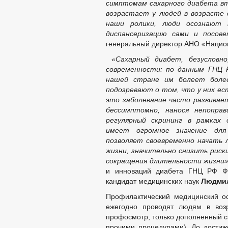
симптомам сахарного диабета вт
возрастает у людей в возрасте 
наши ролики,
люди осознают 
диспансеризацию сами и посов
генеральный директор АНО «Наци
«Сахарный диабет, безусловно
современности: по данным ГНЦ 
нашей стране им болеет более
подозревают о том, что у них е
это заболевание часто развивае
бессимптомно, нанося
непопра
регулярный скрининг в рамках 
имеет огромное значение д
ля
позволяет своевременно начать 
жизни, значительно снизить риск
сокращения длительности жизни
и инноваций диабета ГНЦ РФ Ф
кандидат медицинских наук
Людмил
Профилактический медицинский ос
ежегодно проводят людям в возр
профосмотр, только дополненный с
прочими процедурами). До достиже