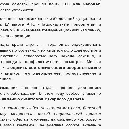
ческие осмотры прошли почти
100 млн человек
.
чество увеличится.
лечения неинфекционных заболеваний существенно
й.
17 марта
АНО «Национальные приоритеты» и
 радио и в Интернете коммуникационную кампанию,
испансеризации.
щие врачи страны – терапевты, эндокринологи,
зывают о болезнях и их симптомах, о диагностике и
едствиях несвоевременного начала лечения, и
 проходить профилактические осмотры. Миссия
, что
оценить состояние своего здоровья можно
н диагноз, тем благоприятнее прогноз лечения и
анием.
кампании прошлого года – ранняя диагностика
истых заболеваний. В этом году особое внимание
ыявлению симптомов сахарного диабета
.
ли внимание людей на
симптомах рака, болезней
оду стартовал новый национальный проект
знь», одно из ключевых направлений которого –
В этой кампании мы уделяем особое внимание