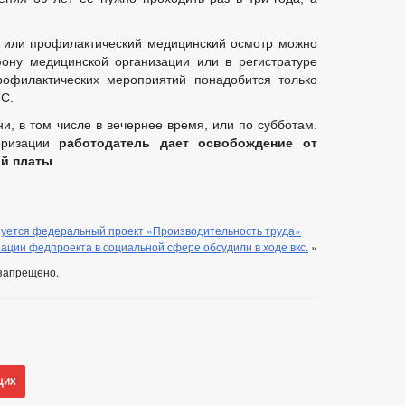
или профилактический медицинский осмотр можно
фону медицинской организации или в регистратуре
рофилактических мероприятий понадобится только
С.
и, в том числе в вечернее время, или по субботам.
еризации
работодатель дает освобождение от
ой платы
.
изуется федеральный проект «Производительность труда»
ации федпроекта в социальной сфере обсудили в ходе вкс.
»
запрещено.
щих