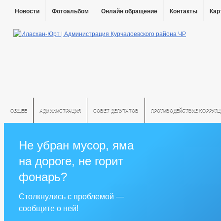
Новости
Фотоальбом
Онлайн обращение
Контакты
Кар
ОБЩЕЕ
АДМИНИСТРАЦИЯ
СОВЕТ ДЕПУТАТОВ
ПРОТИВОДЕЙСТВИЕ КОРРУПЦ
Не убран мусор, яма
на дороге, не горит
фонарь?
Столкнулись с проблемой —
сообщите о ней!