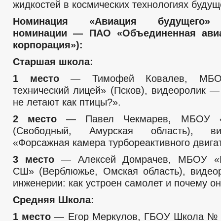
жидкостей в космических технологиях будущ
Номинация «Авиация будущего» 
номинации — ПАО «Объединенная авиа
корпорация»):
Старшая школа:
1 место
— Тимофей Ковалев, МБОУ
технический лицей» (Псков), видеоролик 
не летают как птицы?».
2 место
— Павел Чекмарев, МБОУ
(Свободный, Амурская область), в
«Форсажная камера турбореактивного двига
3 место
— Алексей Домрачев, МБОУ «В
СШ» (Верблюжье, Омская область), виде
инженерии: как устроен самолет и почему он
Средняя Школа:
1 место
— Егор Меркулов, ГБОУ Школа № 