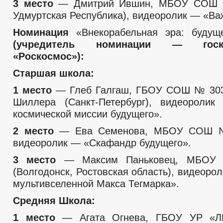
3 место
— Дмитрий Ившин, МБОУ СОШ №
Удмуртская Республика), видеоролик — «Ва
Номинация
«Внекорабельная эра: будущ
(учредитель номинации — госко
«Роскосмос»):
Старшая школа:
1 место
— Глеб Галгаш, ГБОУ СОШ № 303
Шиллера (Санкт-Петербург), видеороли
космической миссии будущего».
2 место
— Ева Семенова, МБОУ СОШ № 
видеоролик — «Скафандр будущего».
3 место
— Максим Паньковец, МБОУ
(Волгодонск, Ростовская область), видеоро
мультивселенной Макса Тегмарка».
Средняя Школа:
1 место
— Агата Огнева, ГБОУ УР «