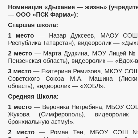
Номинация «Дыхание — жизнь» (учредит
— ООО «ПСК Фарма»):
Старшая школа:
1 место
— Назар Дуксеев, МАОУ СОШ
Республика Татарстан), видеоролик — «Дых
2 место
— Марта Дудкина, МОУ Лицей № 2
Пензенская область), видеоролик — «Вдох-
3 место
— Екатерина Ремизова, МКОУ СОШ 
Советского Союза М.А. Машина (Лиски
область), видеоролик — «ХОБЛ».
Средняя Школа:
1 место
— Вероника Нетребина, МБОУ СОШ
Жукова (Симферополь), видеоролик
бронхиальную астму!».
2 место
— Роман Тен, МБОУ СОШ № 