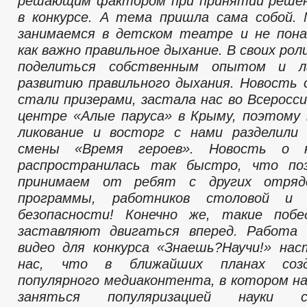
решающим фактором при принятии решен
в конкурсе. А тема пришла сама собой.
занимаемся в детском театре и не пона
как важно правильное дыхание. В своих ро
поделиться собственным опытом и л
развитию правильного дыхания. Новость
стали призерами, застала нас во Всеросс
центре «Алые паруса» в Крыму, поэтому
ликование и восторг с нами разделили 
смены «Время героев». Новость о 
распространилась так быстро, что по
принимаем от ребят с других отрядо
программы, работников столовой и
безопасности! Конечно же, такие поб
заставляют двигаться вперед. Работа 
видео для конкурса «Знаешь?Научи!» нас
нас, что в ближайших планах созд
популярного медиаконтента, в котором н
заняться популяризацией науки 