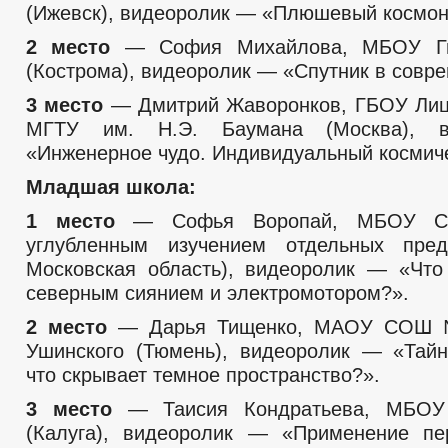
(Ижевск), видеоролик — «Плюшевый космон
2 место
— София Михайлова, МБОУ Г
(Кострома), видеоролик — «Спутник в совр
3 место
— Дмитрий Жаворонков, ГБОУ Лиц
МГТУ им. Н.Э. Баумана (Москва), 
«Инженерное чудо. Индивидуальный космич
Младшая школа:
1 место
— Софья Воропай, МБОУ
углубленным изучением отдельных пред
Московская область), видеоролик — «Чт
северным сиянием и электромотором?».
2 место
— Дарья Тищенко, МАОУ СОШ №
Ушинского (Тюмень), видеоролик — «Тай
что скрывает темное пространство?».
3 место
— Таисия Кондратьева, МБ
(Калуга), видеоролик — «Применение пе