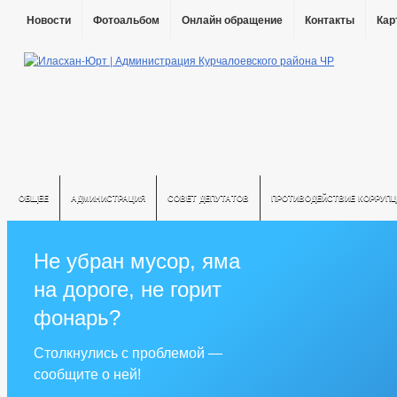
Новости
Фотоальбом
Онлайн обращение
Контакты
Кар
ОБЩЕЕ
АДМИНИСТРАЦИЯ
СОВЕТ ДЕПУТАТОВ
ПРОТИВОДЕЙСТВИЕ КОРРУПЦ
Не убран мусор, яма
на дороге, не горит
фонарь?
Столкнулись с проблемой —
сообщите о ней!