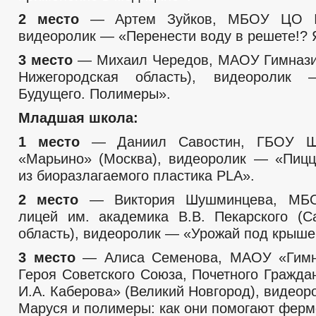
2 место
— Артем Зуйков, МБОУ ЦО №
видеоролик — «Перенести воду в решете!? Я
3 место
— Михаил Чередов, МАОУ Гимнази
Нижегородская область), видеоролик
Будущего. Полимеры».
Младшая школа:
1 место
— Даниил Савостин, ГБОУ 
«Марьино» (Москва), видеоролик — «Пиц
из биоразлагаемого пластика PLA».
2 место
— Виктория Шушминцева, МБО
лицей им. академика В.В. Пекарского (С
область), видеоролик — «Урожай под крыше
3 место
— Алиса Семенова, МАОУ «Гимн
Героя Советского Союза, Почетного Гражда
И.А. Каберова» (Великий Новгород), видео
Маруся и полимеры: как они помогают ферм