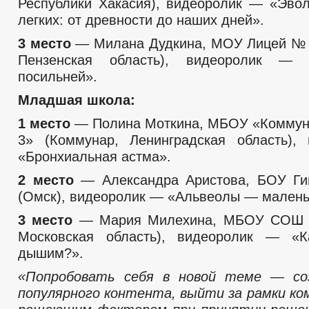
Республики Хакасия), видеоролик — «Эво
легких: от древности до наших дней».
3 место
— Милана Дудкина, МОУ Лицей № 
Пензенская область), видеоролик — 
посильней».
Младшая школа:
1 место
— Полина Моткина, МБОУ «Комму
3» (Коммунар, Ленинградская область),
«Бронхиальная астма».
2 место
— Александра Аристова, БОУ Г
(Омск), видеоролик — «Альвеолы — малень
3 место
— Мария Милехина, МБОУ СОШ №
Московская область), видеоролик — 
дышим?».
«Попробовать себя в новой теме
—
со
популярного контента, выйти за рамки к