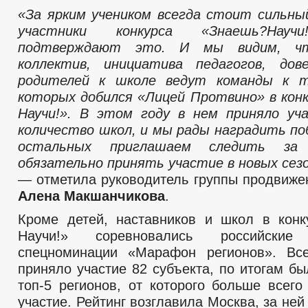
«За ярким учеником всегда стоит сильн
участники конкурса «Знаешь?Научи
подтверждают это. И мы видим, чт
коллектив, инициатива педагогов, до
родителей к школе ведут команды к т
которых добился «Лицей Протвино» в кон
Научи!». В этом году в нем приняло уч
количество школ, и мы рады наградить по
остальных приглашаем следить за 
обязательно принять участие в новых сез
— отметила руководитель группы продвиж
Алена Макшанчикова
.
Кроме детей, наставников и школ в кон
Научи!» соревновались российски
спецноминации «Марафон регионов». Все
приняло участие 82 субъекта, по итогам б
топ-5 регионов, от которого больше всего
участие. Рейтинг возглавила Москва, за не