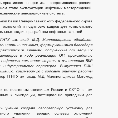
ернативная энергетика, энергомашиностроение,
ьном этапе эксплуатации нефтяных месторождений,
технические инновационные системы.
ной базой Северо-Кавказского федерального округа
 технологий и подготовке кадров для комплексного
тельных стадиях разработки нефтяных залежей.
ГГНТУ им. акад. М.Д. Миллионщикова обладают
енциями и навыками, формирующимися благодаря
практическим знаниям, полученным от ведущих
партнеров в ходе реализации ОП, прохождению
х нефтяных компаниях страны и выполнению ВКР
д индустриальных партнеров. Выпускники ПИШ
фикацию, соизмеримую с годовым опытом работы
тор ГГНТУ им. акад. М.Д. Миллионщикова Магомед
х по нефтяным скважинам России и СКФО, в том
ным к ликвидации, потенциально пригодным для
» ученые создали лабораторную установку для
ентного удаления твердых солевых отложений