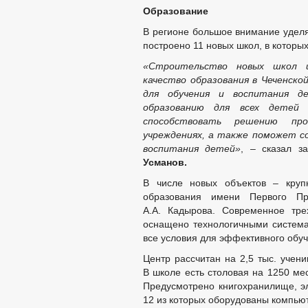
Образование
В регионе большое внимание уделя
построено 11 новых школ, в которы
«Строительство новых школ 
качество образования в Чеченско
для обучения и воспитания д
образованию для всех детей
способствовать решению пр
учреждениях, а также поможет с
воспитания детей»
, – сказал з
Усманов.
В числе новых объектов – кру
образования имени Первого Пр
А.А. Кадырова. Современное тре
оснащено технологичными система
все условия для эффективного обуч
Центр рассчитан на 2,5 тыс. учени
В школе есть столовая на 1250 мес
Предусмотрено книгохранилище, эл
12 из которых оборудованы компью