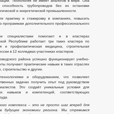
рации. Технология не имеет аналогов в мире. Она
 способность трубопроводов без их остановки
ргической и энергетической промышленности.
ти практику и стажировку в компаниях, повысить
по программам дополнительного профессионального
ыми специалистами помогают и в кластерах
кой Республике работает три таких кластера по
ая и профилактическая медицина, строительная
ссии в 12 колледжах-участниках кластеров.
оводского района успешно функционирует учебно-
нты получают практические навыки в таких отраслях
 строительство и другие.
ехнологиями и оборудованием, что позволяет
твенных задачах получить опыт под руководством
иалистов. Это создаёт уникальные условия для
ых навыков и компетенций, соответствующих
руда.
ного комплекса – это не просто шаг вперед для
в будущее экономики региона. Мы стремимся