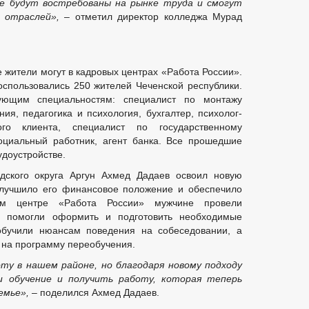
е будут востребованы на рынке труда и смогут
 отраслей»,
– отметил директор колледжа Мурад
 жители могут в кадровых центрах «Работа России».
оспользовались 250 жителей Чеченской республики.
ющим специальностям: специалист по монтажу
ия, педагогика и психология, бухгалтер, психолог-
го клиента, специалист по государственному
оциальный работник, агент банка. Все прошедшие
удоустройстве.
одского округа Аргун Ахмед Дадаев освоил новую
улучшило его финансовое положение и обеспечило
ом центре «Работа России» мужчине провели
, помогли оформить и подготовить необходимые
 обучили нюансам поведения на собеседовании, а
 на программу переобучения.
ту в нашем районе, но благодаря новому подходу
и обучение и получить работу, которая теперь
емье»,
– поделился Ахмед Дадаев.