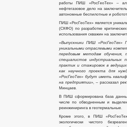
работы ПИШ «РосГеоТех» – альт
нефтегазовое дело на заключител
автономные беспилотные и робото
ПИШ «РосГеоТех» является уникаль
(СКФО) по разработке критических
использования скважин на заключи
«Выпускники ПИШ «РосГеоТех» 
уникальными отраслевыми компет
передовым методам обучения, 
специалистов индустриальных 
практик и стажировок в ведущи
как научного проекта для нуж
«РосГеоТех» будут иметь квали
на предприятии»,
– рассказал рек
Минцаев.
В ПИШ сформирована база данны
числе по обводненным и выделен
реинжиниринга в геотермальные.
Кроме этого, в ПИШ «РосГеоТех
экологически чистого безреаг