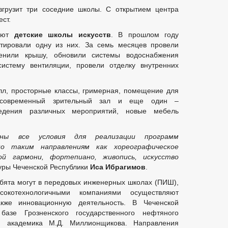
згрузит три соседние школы. С открытием центра
ст.
уют
детские школы искусств
. В прошлом году
тировали одну из них. За семь месяцев провели
енили крышу, обновили системы водоснабжения
систему вентиляции, провели отделку внутренних
лл, просторные классы, гримерная, помещение для
 современный зрительный зал и еще один –
едения различных мероприятий, новые мебель
аны все условия для реализации программ
по таким направлениям как хореографическое
ой гармони, фортепиано, живопись, искусство
уры Чеченской Республики
Иса Ибрагимов
.
бята могут в передовых инженерных школах (ПИШ),
окотехнологичными компаниями осуществляют
акже инновационную деятельность. В Чеченской
азе Грозненского государственного нефтяного
ни академика М.Д. Миллионщикова. Направления