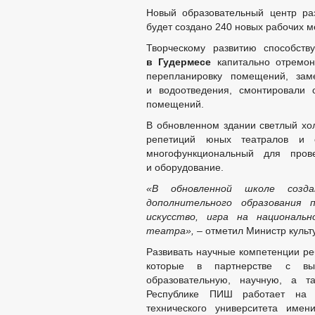
Новый образовательный центр ра
будет создано 240 новых рабочих ме
Творческому развитию способств
в Гудермесе
капитально отремон
перепланировку помещений, зам
и водоотведения, смонтировали 
помещений.
В обновленном здании светлый хо
репетиций юных театралов и
многофункциональный для пров
и оборудование.
«В обновленной школе созд
дополнительного образования 
искусство, игра на национальн
театра»,
– отметил Министр культ
Развивать научные компетенции ре
которые в партнерстве с выс
образовательную, научную, а т
Республике ПИШ работает на б
технического университета име