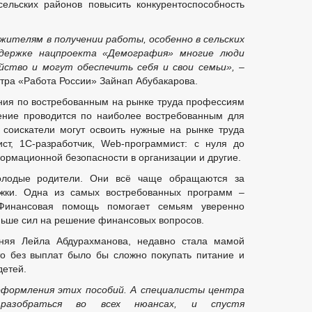
ельских районов повысить конкурентоспособность
жителям в получении работы, особенно в сельских
ддержке нацпроекта «Демография» многие люди
ство и могут обеспечить себя и свои семьи»,
–
нтра «Работа России» Зайнап Абубакарова.
ния по востребованным на рынке труда профессиям
чение проводится по наиболее востребованным для
 соискатели могут освоить нужные на рынке труда
ст, 1С-разработчик, Web-программист: с нуля до
ормационной безопасности в организации и другие.
олодые родители. Они всё чаще обращаются за
жки. Одна из самых востребованных программ –
Финансовая помощь помогает семьям уверенно
ньше сил на решение финансовых вопросов.
тняя Лейла Абдурахманова, недавно стала мамой
то без выплат было бы сложно покупать питание и
детей.
 оформления этих пособий. А специалисты центра
разобраться во всех нюансах, и спустя