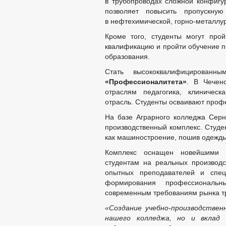
в трубопроводах сложной конфигу
позволяет повысить пропускную
в нефтехимической, горно-металлу
Кроме того, студенты могут прой
квалификацию и пройти обучение 
образования.
Стать высококвалифицированн
«Профессионалитета»
. В Чеченс
отраслям педагогика, клиническ
отрасль. Студенты осваивают профе
На базе Аграрного колледжа Серн
производственный комплекс. Студе
как машиностроение, пошив одежды,
Комплекс оснащен новейшими т
студентам на реальных производс
опытных преподавателей и спец
формирования профессиональн
современным требованиям рынка т
«Создание учебно-производствен
нашего колледжа, но и вклад 