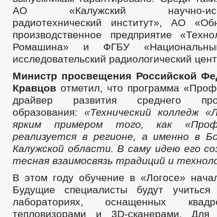
АО «Калужский научно-исслед
радиотехнический институт», АО «Об
производственное предприятие «Техно
Ромашина» и ФГБУ «Национальны
исследовательский радиологический цент
Министр просвещения Р
оссийской Ф
Кравцов
отметил, что программа «Проф
драйвер развития среднего проф
образования:
«
Технический колледж «
ярким примером того, как «
Проф
реализуется в регионе, а именно в Б
Калужской области. В саму идею его со
тесная взаимосвязь традиций и технол
В этом году обучение в «Логосе» начал
Будущие специалисты будут учиться
лабораториях, оснащенных квад
тепловизорами и 3D-сканерами. Для 