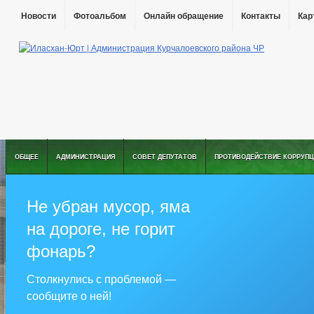
Новости
Фотоальбом
Онлайн обращение
Контакты
Кар
ОБЩЕЕ
АДМИНИСТРАЦИЯ
СОВЕТ ДЕПУТАТОВ
ПРОТИВОДЕЙСТВИЕ КОРРУПЦ
Не убран мусор, яма
на дороге, не горит
фонарь?
Столкнулись с проблемой —
сообщите о ней!