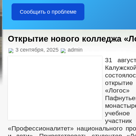
Сообщить о проблеме
Открытие нового колледжа «Л
3 сентября, 2025
admin
31 авгус
Калужс
состоялос
открытие 
«Логос
Пафнуть
монаст
учебное
участн
«Профессионалитет» национального пр
и дети». Приветствовать студентов «Л