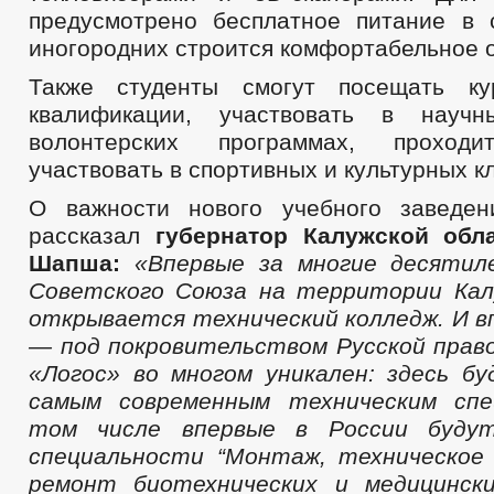
предусмотрено бесплатное питание в 
иногородних строится комфортабельное 
Также студенты смогут посещать к
квалификации, участвовать в науч
волонтерских программах, проходи
участвовать в спортивных и культурных к
О важности нового учебного заведен
рассказал
губернатор Калужской обл
Шапша
:
«
Впервые за многие десятил
Советского Союза на территории Кал
открывается технический колледж. И в
— под покровительством Русской право
«Логос»
во многом уникален: здесь б
самым современным техническим спе
том числе впервые в России буду
специальн
ости “Монтаж, техническое 
ремонт биотехнических и медицинск