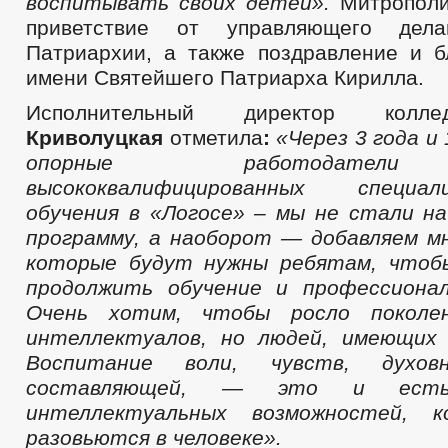
воспитывать своих детей
».
Митрополи
приветствие от управляющего дела
Патриархии, а также поздравление и б
имени Святейшего Патриарха Кирилла.
Исполнительный директор ко
Криволуцкая
отметила
:
«Через 3 года и
опорн
ые работодатели
высококвалифицированных специ
обучения в «Логосе» – мы не стали н
программу, а наоборот — добавляем м
которые будут нужны ребятам, чтоб
продолжить обучение и профессион
Очень хотим, чтобы росло поколе
интеллектуалов, но людей, имеющих 
Воспитание воли, чувств, духовно
составляющей, — это и ест
интеллектуальных возможностей, 
разовьются в человеке».