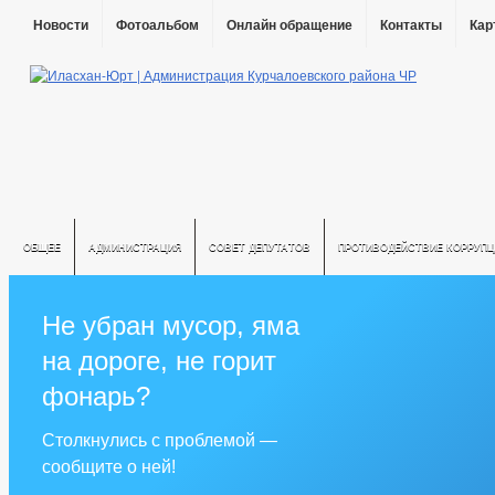
Новости
Фотоальбом
Онлайн обращение
Контакты
Кар
ОБЩЕЕ
АДМИНИСТРАЦИЯ
СОВЕТ ДЕПУТАТОВ
ПРОТИВОДЕЙСТВИЕ КОРРУПЦ
Не убран мусор, яма
на дороге, не горит
фонарь?
Столкнулись с проблемой —
сообщите о ней!