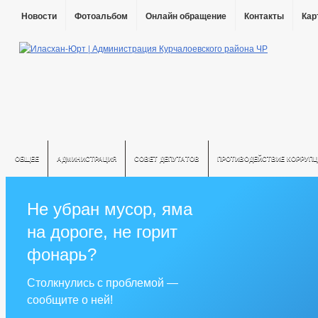
Новости
Фотоальбом
Онлайн обращение
Контакты
Кар
ОБЩЕЕ
АДМИНИСТРАЦИЯ
СОВЕТ ДЕПУТАТОВ
ПРОТИВОДЕЙСТВИЕ КОРРУПЦ
Не убран мусор, яма
на дороге, не горит
фонарь?
Столкнулись с проблемой —
сообщите о ней!