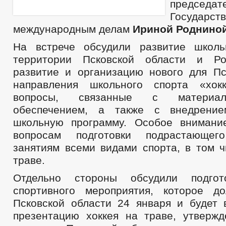
председа
ПРАВОВЫЕ АКТЫ
ПОРЯДОК ОБЖАЛОВАНИЯ МУНИЦИПАЛЬНЫХ АК
Государст
международным делам
Ириной Родниной
ПОРЯДОК ОБЖАЛОВАНИЯ НПА
РАСПОРЯЖЕНИЯ АДМИНИС
АДМИНИСТРАТИВНЫЕ РЕГЛАМЕНТЫ
ФЕДЕРАЛЬНЫЕ ЗАКО
На встрече обсудили развитие школь
БЮДЖЕТ ПО ГОДАМ
территории Псковской области и Р
БЮДЖЕТ
ОТЧЕТ ОБ ИСПОЛНЕНИИ БЮДЖЕТА
_
развитие и организацию нового для Пс
МУНИЦИПАЛЬНЫЕ УСЛУГИ
НОРМА
направления школьного спорта «хок
МУНИЦИПАЛЬНЫЕ УСЛУГИ
СТАНДАРТЫ МУНИЦИПАЛЬНЫХ УСЛУГ
вопросы, связанные с материальн
ОБРАЩЕНИЕ К ГЛАВЕ
ГРАФИК ПРИЕМА Г
обеспечением, а также с внедрени
ПРИЕМ ГРАЖДАН
ФОРМА ОБРАЩЕНИЙ И ЗАЯВЛЕНИЙ
ПОРЯ
школьную программу. Особое внимани
РЕГЛАМЕНТ РАССМОТРЕНИЯ ОБРАЩЕНИЙ
вопросам подготовки подрастающег
занятиям всеми видами спорта, в том ч
траве.
Отдельно стороны обсудили подгот
спортивного мероприятия, которое д
Псковской области 24 января и будет 
презентацию хоккея на траве, утверж