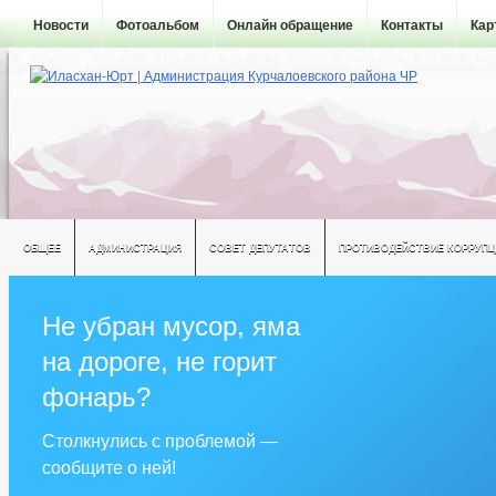
Новости
Фотоальбом
Онлайн обращение
Контакты
Кар
ОБЩЕЕ
АДМИНИСТРАЦИЯ
СОВЕТ ДЕПУТАТОВ
ПРОТИВОДЕЙСТВИЕ КОРРУПЦ
Не убран мусор, яма
на дороге, не горит
фонарь?
Столкнулись с проблемой —
сообщите о ней!