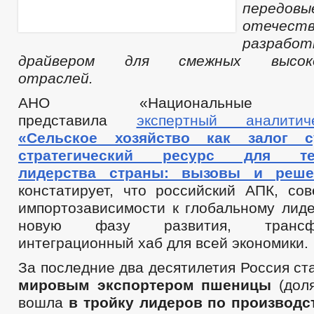
передовы
отечест
разрабо
драйвером для смежных высокот
отраслей.
АНО «Национальные пр
представила
экспертный аналит
«Сельское хозяйство как залог с
стратегический ресурс для тех
лидерства страны: вызовы и реше
констатирует, что российский АПК, со
импортозависимости к глобальному лиде
новую фазу развития, трансф
интеграционный хаб для всей экономики.
За последние два десятилетия Россия с
мировым экспортером пшеницы
(доля
вошла
в тройку лидеров по производс