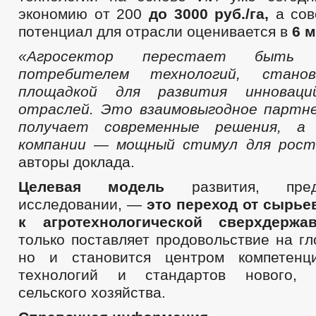
экономию от 200
до 3000 руб./га,
а сов
потенциал для отрасли оценивается в
6 
«Агросе
ктор перестает быть ис
потребителем технологий, стано
площадкой для развития инновац
отраслей. Это взаимовыгодное партн
получает современные решения, а 
компании — мощный стимул для рос
авторы доклада.
Целевая модель
развития, пред
исследовании, —
это переход от сырье
к агротехнологической сверхдержав
только поставляет продовольствие на г
но и становится центром компетенци
технологий и стандартов нового, р
сельского хозяйства.