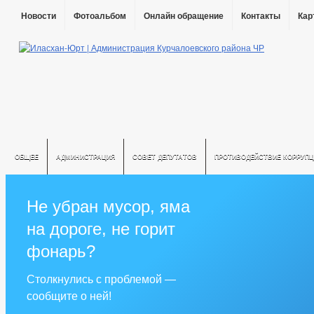
Новости
Фотоальбом
Онлайн обращение
Контакты
Кар
ОБЩЕЕ
АДМИНИСТРАЦИЯ
СОВЕТ ДЕПУТАТОВ
ПРОТИВОДЕЙСТВИЕ КОРРУПЦ
Не убран мусор, яма
на дороге, не горит
фонарь?
Столкнулись с проблемой —
сообщите о ней!