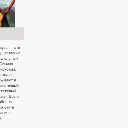
ирусы — это
мущественно
ых случаях
 Обычно
вирусами,
 вызывая
 бывают и
евосточный
и тяжёлый
rs). Все о
айте на
а сайте
ация о
9.