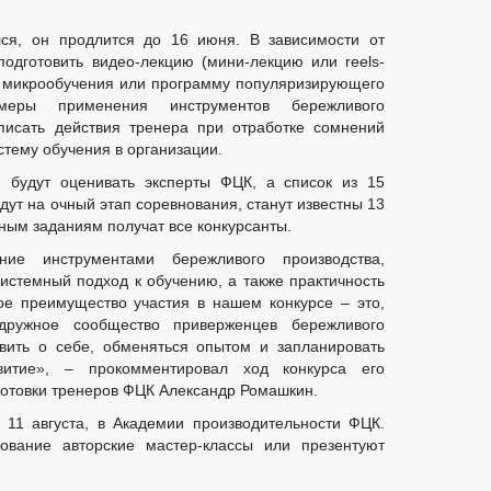
лся, он продлится до 16 июня. В зависимости от
одготовить видео-лекцию (мини-лекцию или reels-
н микрообучения или программу популяризирующего
имеры применения инструментов бережливого
писать действия тренера при отработке сомнений
стему обучения в организации.
будут оценивать эксперты ФЦК, а список из 15
дут на очный этап соревнования, станут известны 13
ным заданиям получат все конкурсанты.
ие инструментами бережливого производства,
системный подход к обучению, а также практичность
е преимущество участия в нашем конкурсе – это,
дружное сообщество приверженцев бережливого
явить о себе, обменяться опытом и запланировать
витие», – прокомментировал ход конкурса его
готовки тренеров ФЦК Александр Ромашкин.
 11 августа, в Академии производительности ФЦК.
ование авторские мастер-классы или презентуют