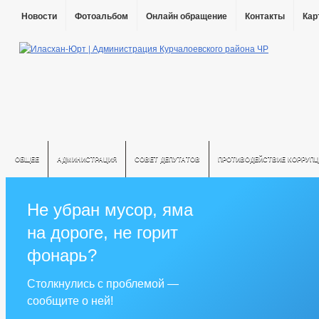
Новости
Фотоальбом
Онлайн обращение
Контакты
Кар
ОБЩЕЕ
АДМИНИСТРАЦИЯ
СОВЕТ ДЕПУТАТОВ
ПРОТИВОДЕЙСТВИЕ КОРРУПЦ
Не убран мусор, яма
на дороге, не горит
фонарь?
Столкнулись с проблемой —
сообщите о ней!