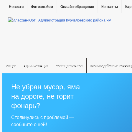
Новости
Фотоальбом
Онлайн обращение
Контакты
Кар
ОБЩЕЕ
АДМИНИСТРАЦИЯ
СОВЕТ ДЕПУТАТОВ
ПРОТИВОДЕЙСТВИЕ КОРРУПЦ
Не убран мусор, яма
на дороге, не горит
фонарь?
Столкнулись с проблемой —
сообщите о ней!