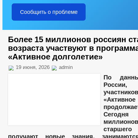
Сообщить о проблеме
Более 15 миллионов россиян с
возраста участвуют в программ
«Активное долголетие»
19 июня, 2026
admin
По данн
Росси
участник
«Активное
продолж
Сегодн
миллион
старшег
получают новые знания, занимаютс