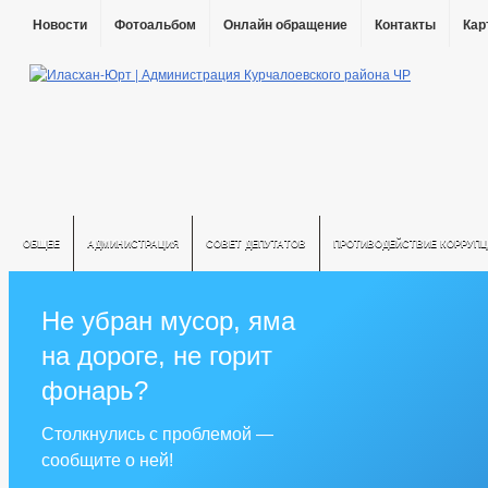
Новости
Фотоальбом
Онлайн обращение
Контакты
Кар
ОБЩЕЕ
АДМИНИСТРАЦИЯ
СОВЕТ ДЕПУТАТОВ
ПРОТИВОДЕЙСТВИЕ КОРРУПЦ
Не убран мусор, яма
на дороге, не горит
фонарь?
Столкнулись с проблемой —
сообщите о ней!