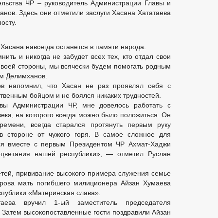
ельства ЧР – руководитель Администрации Главы и
нов. Здесь они отметили заслуги Хасана Хататаева
осту.
Хасана навсегда останется в памяти народа.
нить и никогда не забудет всех тех, кто отдал свои
своей стороны, мы всячески будем помогать родным
ам Делимханов.
в напомнил, что Хасан не раз проявлял себя с
твенным бойцом и не боялся никаких трудностей.
вы Администрации ЧР, мне довелось работать с
века, на которого всегда можно было положиться. Он
емени, всегда старался протянуть первым руку
в стороне от чужого горя. В самое сложное для
ся вместе с первым Президентом ЧР Ахмат-Хаджи
цветания нашей республики», — отметил Руслан
етей, прививание высокого примера служения семье
ырова мать погибшего милиционера Айзан Хумаева
публики «Материнская слава».
аева вручил 1-ый заместитель председателя
 Затем высокопоставленные гости поздравили Айзан