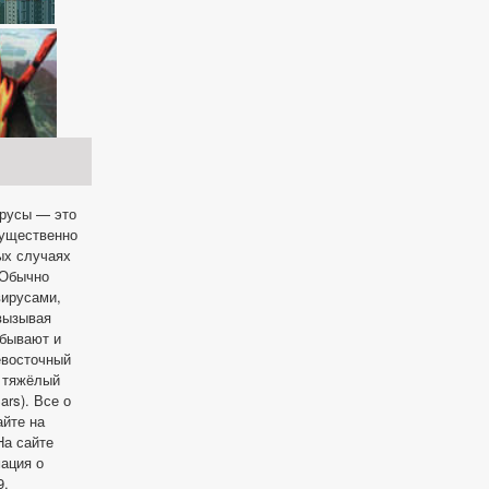
ирусы — это
мущественно
ых случаях
 Обычно
вирусами,
 вызывая
 бывают и
евосточный
и тяжёлый
rs). Все о
айте на
а сайте
ация о
9.