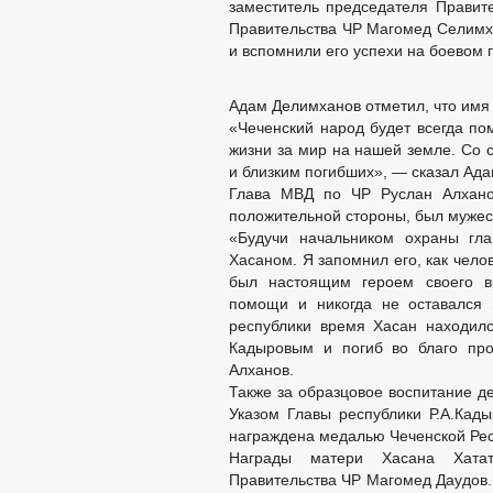
заместитель председателя Правит
Правительства ЧР Магомед Селимха
и вспомнили его успехи на боевом п
Адам Делимханов отметил, что имя 
«Чеченский народ будет всегда пом
жизни за мир на нашей земле. Со 
и близким погибших», — сказал Ад
Глава МВД по ЧР Руслан Алхано
положительной стороны, был мужес
«Будучи начальником охраны гла
Хасаном. Я запомнил его, как чело
был настоящим героем своего вр
помощи и никогда не оставался 
республики время Хасан находил
Кадыровым и погиб во благо про
Алханов.
Также за образцовое воспитание д
Указом Главы республики Р.А.Кад
награждена медалью Чеченской Рес
Награды матери Хасана Хатат
Правительства ЧР Магомед Даудов.