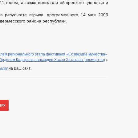
 годом, а также пожелали ей крепкого здоровья и
в результате взрыва, прогремевшего 14 мая 2003
дермесского района республики.
елем регионального этапа фестиваля «Созвездие мужества»
Орденом Кадырова награжден Хасан Хататаев (посмертно)
»
ылку
на Ваш сайт.
щих